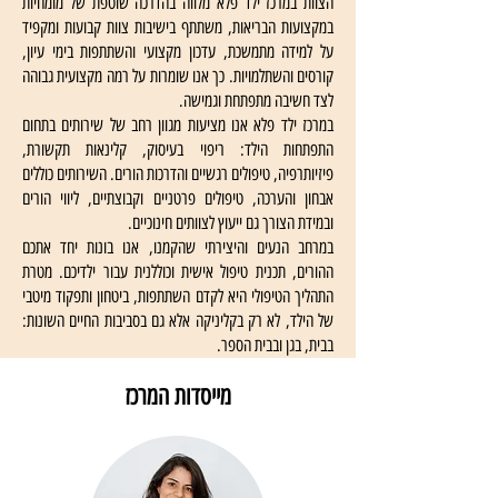
הצוות במרכז ילד פלא מלווה בהדרכה שוטפת של מומחיות
במקצועות הבריאות, משתתף בישיבות צוות קבועות ומקפיד
על למידה מתמשכת, עדכון מקצועי והשתתפות בימי עיון,
קורסים והשתלמויות. כך אנו שומרות על רמה מקצועית גבוהה
לצד חשיבה מתפתחת וגמישה.
במרכז ילד פלא אנו מציעות מגוון רחב של שירותים בתחום
התפתחות הילד: ריפוי בעיסוק, קלינאות תקשורת,
פיזיותרפיה, טיפולים רגשיים והדרכות הורים. השירותים כוללים
אבחון והערכה, טיפולים פרטניים וקבוצתיים, ליווי הורים
ובמידת הצורך גם ייעוץ לצוותים חינוכיים.
במרחב הנעים והיצירתי שהקמנו, אנו בונות יחד אתכם
ההורים, תכנית טיפול אישית וכוללנית עבור ילדיכם. מטרת
התהליך הטיפולי היא לקדם השתתפות, ביטחון ותפקוד מיטבי
של הילד, לא רק בקליניקה אלא גם בסביבות החיים השונות:
בבית, בגן ובבית הספר.
מייסדות המרכז